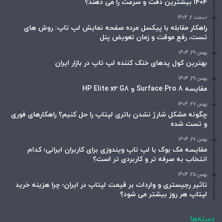
۱۴۰۴ بیشترین دقت و سرعت را می دهند؟
اسفند 2, 1404
راهکار مقابله با پیکسل مرده صفحه نمایش لپ تاپ: روش های
تست، رفع موقت و زمان تعویض پنل
بهمن 29, 1404
بهترین کول پدهای خنک کننده لپ تاپ در بازار ایران
بهمن 29, 1404
مقایسه Surface Pro 8 و HP Elite x2 G8
بهمن 27, 1404
چگونه مشکل شارژ نشدن باتری لپتاپ را حل کنیم؟ راهکارهای فوری
و تست شده
بهمن 26, 1404
مقایسه مک بوک با لپ تاپ ویندوزی برای کاربران ایرانی؛ کدام
انتخاب به صرفه تر و کاربردی تر است؟
بهمن 25, 1404
تاثیر رجیستری و واردات بر قیمت لپتاپ در ایران؛ چرا هزینه خرید
لپتاپ هر روز بیشتر می شود؟
دسته‌ها