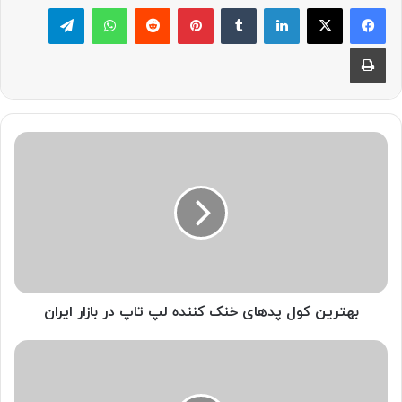
لینکدین
‫تامبلر
پینترست
‫رددیت
واتس آپ
تلگرام
چاپ
بهترین
کول
پدهای
خنک
کننده
لپ
تاپ
در
بازار
ایران
بهترین کول پدهای خنک کننده لپ تاپ در بازار ایران
بهترین
ماوس
و