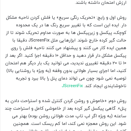
ارزش امتحان داشته باشند.
روش اول و رایج: «تحریک رنگی سریع» یا فلش کردن ناحیه مشکل
دار. ایده این است که با تغییر سریع رنگ ها در یک محدوده
کوچک، پیکسل و زیرپیکسل ها به صورت مداوم تحریک شوند تا از
حالت گیر کرده خارج شوند. ابزارهایی مثل JScreenFix دقیقا با
همین ایده کار می کنند و پیشنهاد می کنند ناحیه فلش را روی
پیکسل مشکل دار قرار دهید و حداقل 10 دقیقه اجرا کنید. اگر بعد از
10 تا 20 دقیقه تغییری ندیدید، می توانید یک بار دیگر هم امتحان
کنید، اما اجرای بسیار طولانی بدون وقفه (به ویژه با روشنایی بالا)
توصیه نمی شود چون می تواند دمای پنل را بالا ببرد و تجربه
ناخوشایندی ایجاد کند.
JScreenFix
روش دوم: «خاموش و روشن کردن کنترل شده و استراحت دادن به
پنل». گاهی پیکسل گیر کرده بعد از خاموشی کامل و استراحت چند
ساعته (به ویژه اگر لپ تاپ مدت طولانی روشن بوده) بهتر می
شود. این روش معجزه نمی کند، اما کم ریسک است. همچنین