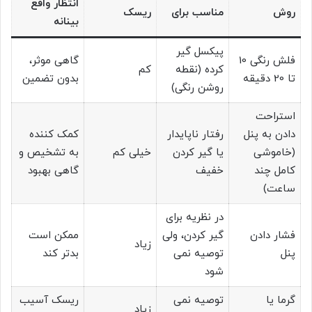
انتظار واقع
روش
مناسب برای
ریسک
بینانه
پیکسل گیر
فلش رنگی 10
گاهی موثر،
کرده (نقطه
کم
تا 20 دقیقه
بدون تضمین
روشن رنگی)
استراحت
دادن به پنل
رفتار ناپایدار
کمک کننده
(خاموشی
یا گیر کردن
خیلی کم
به تشخیص و
کامل چند
خفیف
گاهی بهبود
ساعت)
در نظریه برای
فشار دادن
گیر کردن، ولی
ممکن است
زیاد
پنل
توصیه نمی
بدتر کند
شود
گرما یا
توصیه نمی
ریسک آسیب
زیاد