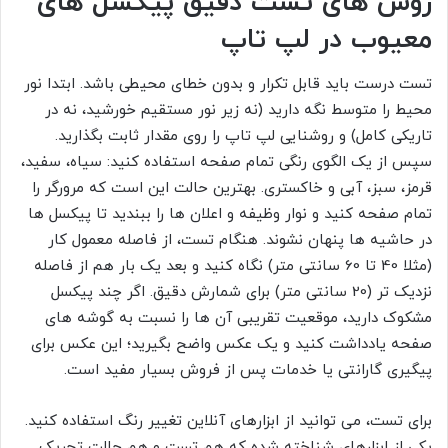
روش های تست دقیق پیکسل های
معیوب در لپ تاپ
تست درست باید قابل تکرار و بدون خطای محیطی باشد. ابتدا نور
محیط را متوسط نگه دارید (نه زیر نور مستقیم خورشید، نه در
تاریکی کامل) و روشنایی لپ تاپ را روی مقدار ثابت بگذارید.
سپس از یک الگوی رنگی تمام صفحه استفاده کنید: سیاه، سفید،
قرمز، سبز، آبی و خاکستری. بهترین حالت این است که مرورگر را
تمام صفحه کنید و نوار وظیفه و اعلان ها را ببندید تا پیکسل ها
در حاشیه ها پنهان نشوند. هنگام تست، از فاصله معمول کار
(مثلا 40 تا 60 سانتی متر) نگاه کنید و بعد یک بار هم از فاصله
نزدیک تر (20 سانتی متر) برای شمارش دقیق. اگر چند پیکسل
مشکوک دارید، موقعیت تقریبی آن ها را نسبت به گوشه های
صفحه یادداشت کنید و یک عکس واضح بگیرید؛ این عکس برای
پیگیری گارانتی یا خدمات پس از فروش بسیار مفید است.
برای تست، می توانید از ابزارهای آنلاین تغییر رنگ استفاده کنید.
یکی از ابزارهای شناخته شده که هم تست و هم حالت تحریک