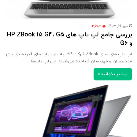
مهر 19, 1403
2,682
بررسی جامع لپ تاپ های HP ZBook 15 G4، G5
و G6
لپ تاپ های سری ZBook شرکت HP، به عنوان ابزارهای قدرتمندی برای
متخصصان و مهندسان شناخته می‌شوند. این لپ تاپ‌ها…
بیشتر بخوانید »