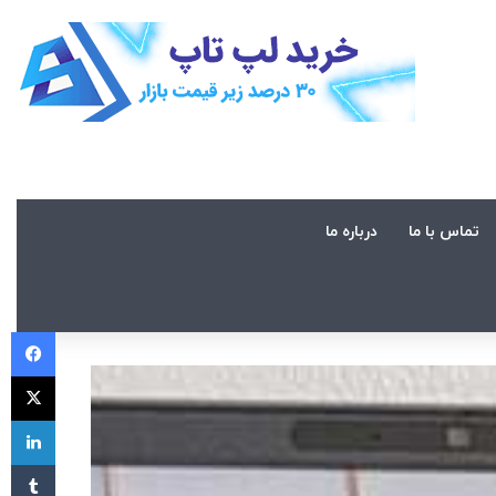
تماس با ما
درباره ما
فی
X
لی
‫تا