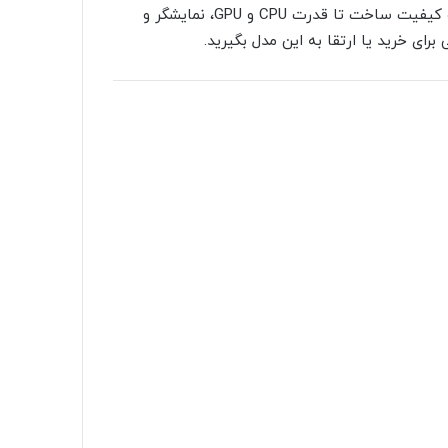
این مقاله، تمام جنبه های لپ تاپ ZBook X G1i 16 از طراحی و کیفیت ساخت تا قدرت CPU و GPU، نمایشگر و
ای خرید یا ارتقا به این مدل بگیرید.