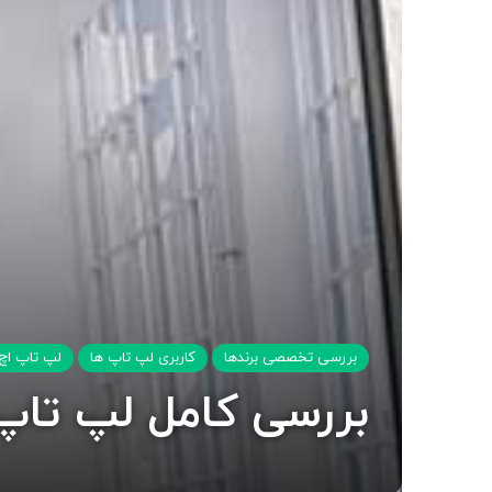
بررسی تخصصی برندها
کاربری لپ تاپ ها
لپ تاپ اچ
بررسی کامل لپ تاپ  ZBook X G1i 16