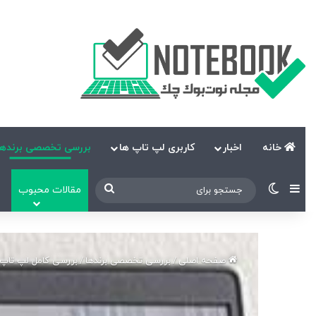
خانه
اخبار
کاربری لپ تاپ ها
بررسی تخصصی برندها
نوارکناری
تغییر پوسته
جستجو
مقالات محبوب
برای
صفحه اصلی
/
بررسی تخصصی برندها
/
بررسی کامل لپ تاپ P ZBook X G1i 16