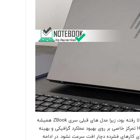
از زمان معرفی رسمی این مدل در سال 2025، انتظارات از HP بالا رفته بود، زیرا مدل های قبلی سری ZBook همیشه
در زمینه عملکرد و دوام محبوب بوده اند. در این نسخه جدید، HP تمرکز خاصی بر روی بهبود عملکرد گرافیکی و بهینه
 کارهای فشرده دچار افت سرعت نشود. در ادامه