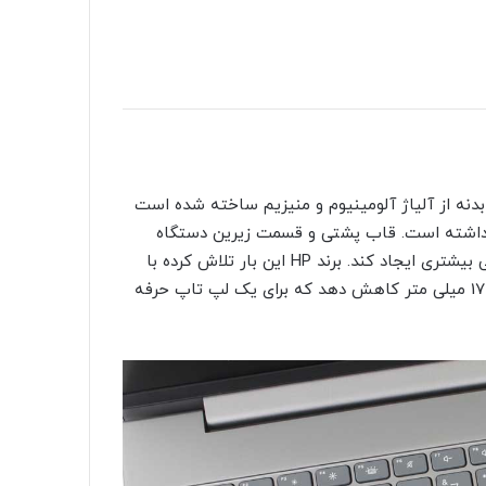
ای و مدرن دارد. بدنه از آلیاژ آلومینیوم و منیزیم ساخته شده است
ا، وزن دستگاه را حدود 1.8 کیلوگرم نگه داشته است. قاب پشتی و قسمت زیرین دستگاه
طراحی صاف و بدون شیارهای اضافی دارد تا حس مینیمالیستی بیشتری ایجاد کند. برند HP این بار تلاش کرده با
حفظ استحکام سری Workstation، ضخامت دستگاه را به تنها 17 میلی متر کاهش دهد که برای یک لپ تاپ حرفه