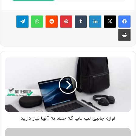
لینکدین
‫تامبلر
پینترست
‫رددیت
واتس آپ
تلگرام
چاپ
لوازم
جانبی
لپ
تاپ
که
حتما
به
آنها
نیاز
دارید
لوازم جانبی لپ تاپ که حتما به آنها نیاز دارید
بهترین