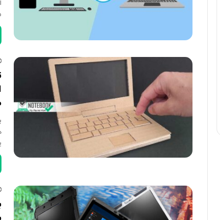
ا
م
ت
ض
ب
ه
ی
ب
ب