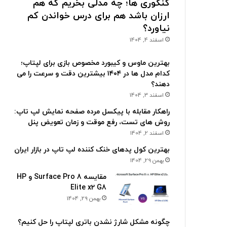
کنکوری ها؛ چه مدلی بخریم که هم
ارزان باشد هم برای درس خواندن کم
نیاورد؟
اسفند 4, 1404
بهترین ماوس و کیبورد مخصوص بازی برای لپتاپ؛
کدام مدل ها در ۱۴۰۴ بیشترین دقت و سرعت را می
دهند؟
اسفند 3, 1404
راهکار مقابله با پیکسل مرده صفحه نمایش لپ تاپ:
روش های تست، رفع موقت و زمان تعویض پنل
اسفند 2, 1404
بهترین کول پدهای خنک کننده لپ تاپ در بازار ایران
بهمن 29, 1404
مقایسه Surface Pro 8 و HP
Elite x2 G8
بهمن 29, 1404
چگونه مشکل شارژ نشدن باتری لپتاپ را حل کنیم؟