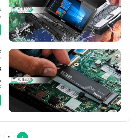
د
ش
آ
ت
و
ک
2
1