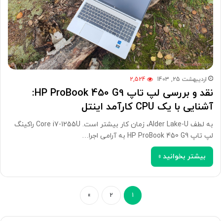
اردیبهشت 25, 1403
2,524
نقد و بررسی لپ تاپ HP ProBook 450 G9:
آشنایی با یک CPU کارآمد اینتل
به لطف Alder Lake-U، زمان کار بیشتر است. Core i7-1255U راکینگ
لپ تاپ HP ProBook 450 G9 به آرامی اجرا…
بیشتر بخوانید »
»
2
1