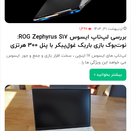
اردیبهشت 31, 1403
1,497
بررسی لپ‌تاپ ایسوس ROG Zephyrus S17:
نوت‌بوک بازی باریک غول‌پیکر با پنل 300 هرتزی
لپ‌تاپ های ایسوس 17 اینچی ، سخت افزار بازی و جمع و جور. ایسوس
می خواهد این ویژگی ها را…
بیشتر بخوانید »