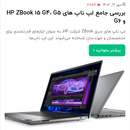
مهر 19, 1403
2,682
بررسی جامع لپ تاپ های HP ZBook 15 G4، G5
و G6
لپ تاپ های سری ZBook شرکت HP، به عنوان ابزارهای قدرتمندی برای
متخصصان و مهندسان شناخته می‌شوند. این لپ تاپ‌ها…
بیشتر بخوانید »