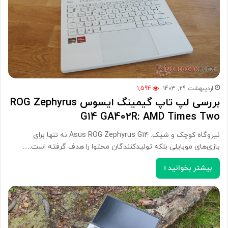
اردیبهشت 29, 1403
1,594
بررسی لپ تاپ گیمینگ ایسوس ROG Zephyrus
G14 GA402R: AMD Times Two
نیروگاه کوچک و شیک. Asus ROG Zephyrus G14 نه تنها برای
بازی‌های موبایلی بلکه تولیدکنندگان محتوا را هدف گرفته است.…
بیشتر بخوانید »