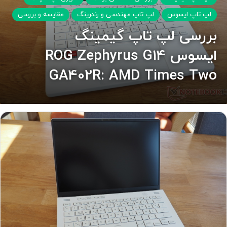
لپ تاپ ایسوس
لپ تاپ مهندسی و رندرینگ
مقایسه و بررسی
بررسی لپ تاپ گیمینگ
ایسوس ROG Zephyrus G14
GA402R: AMD Times Two