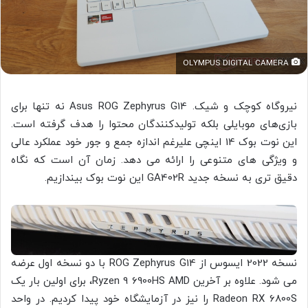
OLYMPUS DIGITAL CAMERA
نیروگاه کوچک و شیک. Asus ROG Zephyrus G14 نه تنها برای
بازی‌های موبایلی بلکه تولیدکنندگان محتوا را هدف گرفته است.
این نوت بوک 14 اینچی علیرغم اندازه جمع و جور خود عملکرد عالی
و ویژگی های متنوعی را ارائه می دهد. زمان آن است که نگاه
دقیق تری به نسخه جدید GA402R این نوت بوک بیندازیم.
نسخه 2022 ایسوس از ROG Zephyrus G14 با دو نسخه اول عرضه
می شود. علاوه بر آخرین Ryzen 9 6900HS AMD، برای اولین بار یک
Radeon RX 6800S را نیز در آزمایشگاه خود پیدا کردیم. در واحد