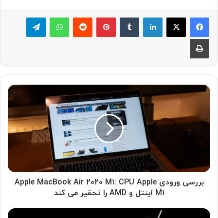
لینکدین
‫تامبلر
پینترست
‫رددیت
واتس آپ
تلگرام
چاپ
بررسی
ورودی
Apple
MacBook
Air
2020
M1:
CPU
Apple
M1
بررسی ورودی Apple MacBook Air 2020 M1: CPU Apple
اینتل
M1 اینتل و AMD را تحقیر می کند
و
AMD
بررسی