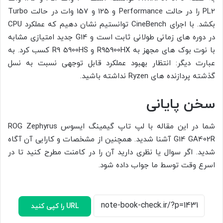
PL2 را در حالت Performance و 125 و 157 وات در حالت Turbo
بکشد. با اجرای CineBench توانستیم نشان دهیم که عملکرد CPU
در دوره های زمانی طولانی ثابت است و G14 جدید امتیازی مشابه
با نوت بوک های مجهز به R95900HX و R9 5900HS کسب کرد. به
عبارت دیگر: انتظار بهبود عملکرد قابل توجهی نسبت به نسل
گذشته پردازنده های Ryzen نداشته باشید.
سخن پایانی
شما در این مقاله با لپ تاپ گیمینگ ایسوس ROG Zephyrus
G14 GA402R آشنا شدید. همچنین از مشخصات و کارایی آن آگاه
شدید. اگر سوال یا نظری دارید آن را در کامنت مطرح کنید تا در
اسرع وقت توسط ما جواب داده شود.
URL را کپی کنید