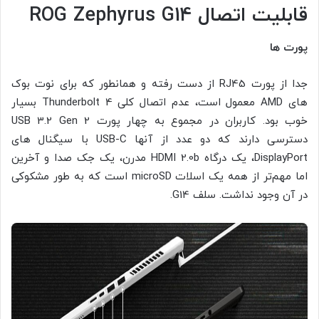
قابلیت اتصال ROG Zephyrus G14
پورت ها
جدا از پورت RJ45 از دست رفته و همانطور که برای نوت بوک
های AMD معمول است، عدم اتصال کلی Thunderbolt 4 بسیار
خوب بود. کاربران در مجموع به چهار پورت USB 3.2 Gen 2
دسترسی دارند که دو عدد از آنها USB-C با سیگنال های
DisplayPort، یک درگاه HDMI 2.0b مدرن، یک جک صدا و آخرین
اما مهم‌تر از همه یک اسلات microSD است که به طور مشکوکی
در آن وجود نداشت. سلف G14.