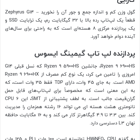
گول وزن کم و اندازه جمع و جور آن را نخورید – Zephyrus G14
قطعاً یک لپ‌تاپ رده بالا با 32 گیگابایت رم، یک ترابایت SSD و
یک پردازنده مرکزی 8 هسته‌ای است که به راحتی برای سال‌های
آینده دوام خواهد آورد.
پردازنده لپ تاپ گیمینگ ایسوس
Ryzen 9 6900HS، جانشین Ryzen 9 5900HS که نسل قبلی G14
امروزی را تامین می کرد، یک نوع کم مصرف از Ryzen 9 6900HX
AMD است. به جای 45 وات، دارای TDP فقط 35 وات است، که
به این معنی است که مخصوصاً برای لپ‌تاپ‌های قابل حمل
گران‌قیمت جالب است. به لطف پشتیبانی از SMT، این CPU 6
نانومتری هشت هسته ای می تواند 16 رشته همزمان را مدیریت
کند. بین 3.3 تا 4.9 گیگاهرتز کار می کند و به 16 مگابایت حافظه
نهان L3 دسترسی دارد.
به گفته HWiNFO، CPU توانسته است 100 وات PL1 و 125 وات