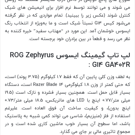
می شوند و می توانند توسط نرم افزار برای انیمیشن های شیک
کنترل شوند (عکس زیر را ببینید). تمام مواردی که در نظر گرفته
می‌شود کیس G14 نسبتاً شیک است و ما به‌ویژه از انتخاب رنگ
ایسوس خوشمان آمد. این مورد در “مهتاب سفید” خیره کننده به
نظر می رسد و قطعاً در بین برادران خود برجسته است.
لپ تاپ گیمینگ ایسوس ROG Zephyrus
G14 GA402R :
به لطف وزن کلی پایین آن که فقط 1.7 کیلوگرم (3.75 پوند) است،
که حتی کمتر از وزن 1.8 کیلوگرمی Razer Blade 14 است، دستگاه
بسیار قابل حمل است. همچنین بسیار فشرده و نازک است (19.5
میلی متر/0.77 اینچ با LED های ماتریکس، 18.5 میلی متر/0.73
اینچ بدون)، و کیفیت ساخت آن فوق العاده است. علیرغم
استفاده از فلز (منیزیم)، شاسی می تواند کمی شبیه به پلاستیک
باشد، اما سطوح آن بسیار خوب ماشین کاری شده است و در
مجموع تاثیری عالی بر جای می گذارد.