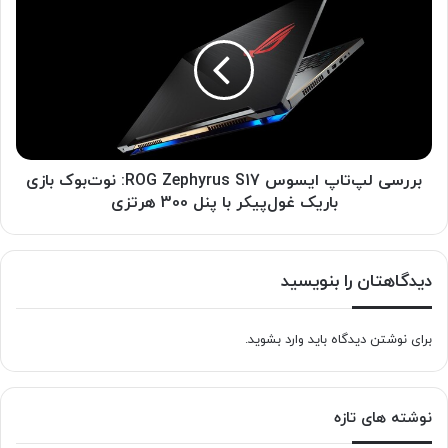
را
لپ‌تاپ
تحقیر
ایسوس
می
ROG
کند
Zephyrus
S17:
نوت‌بوک
بازی
باریک
غول‌پیکر
بررسی لپ‌تاپ ایسوس ROG Zephyrus S17: نوت‌بوک بازی
با
باریک غول‌پیکر با پنل 300 هرتزی
پنل
300
هرتزی
دیدگاهتان را بنویسید
برای نوشتن دیدگاه باید
وارد بشوید
.
نوشته های تازه