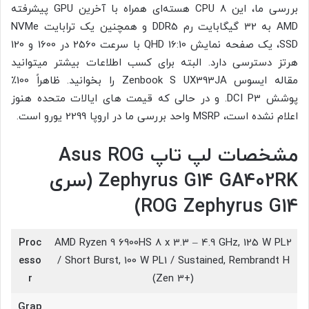
بررسی ما، این CPU 8 هسته‌ای همراه با آخرین GPU پیشرفته
AMD به 32 گیگابایت رم DDR5 و همچنین یک ترابایت NVMe
SSD، یک صفحه نمایش 16:10 QHD با سرعت 2560 در 1600 و 120
هرتز دسترسی دارد. البته برای کسب اطلاعات بیشتر میتوانید
مقاله ایسوس Zenbook S UX393JA را بخوانید. ظاهراً 100٪
پوشش DCI P3. و در حالی که قیمت های ایالات متحده هنوز
اعلام نشده است، MSRP واحد بررسی ما در اروپا 2299 یورو است.
مشخصات لپ تاپ Asus ROG
Zephyrus G14 GA402RK (سری
ROG Zephyrus G14)
Proc
AMD Ryzen 9 6900HS 8 x 3.3 – 4.9 GHz, 125 W PL2
esso
/ Short Burst, 100 W PL1 / Sustained, Rembrandt H
r
(Zen 3+)
Grap