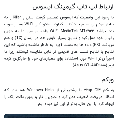
ارتباط لپ تاپ گیمینگ ایسوس
با وجود این واقعیت که ایسوس تصمیم گرفت اینتل و Killer را به
خاطر مودم بی سیم خود کنار بگذارد، عملکرد کلی Wi-Fi بسیار خوب
بود. تراشه Wi-Fi MediaTek MT7922 واحد بررسی ما به خوبی
رقبای خود عمل کرد و نتایج بسیار خوبی هم در ارسال (TX) و هم
دریافت (RX) داده ها به دست آورد. به خاطر داشته باشید که این
نتایج با نتایج تست های قدیمی تر قابل مقایسه نیستند زیرا ما
اخیراً روتر Wi-Fi مورد استفاده برای معیارهای خود را جایگزین کرده
ایم (Asus GT-AXE11000).
وبکم
وب‌کم 720p G14 با پشتیبانی از Windows Hello همانطور که
انتظار می‌رفت ضعیف عمل کرد و تصویری تار و بدون دقت رنگ را
ایجاد کرد. با این حال، بدتر از این نیز دیده ایم.