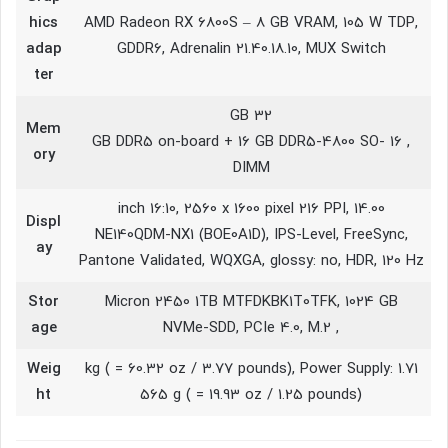
hics
AMD Radeon RX 6800S – 8 GB VRAM, 105 W TDP,
adap
GDDR6, Adrenalin 21.40.18.10, MUX Switch
ter
32 GB
Mem
, 16 GB DDR5 on-board + 16 GB DDR5-4800 SO-
ory
DIMM
14.00 inch 16:10, 2560 x 1600 pixel 216 PPI,
Displ
NE140QDM-NX1 (BOE0A1D), IPS-Level, FreeSync,
ay
Pantone Validated, WQXGA, glossy: no, HDR, 120 Hz
Stor
Micron 2450 1TB MTFDKBK1T0TFK, 1024 GB
age
, NVMe-SDD, PCIe 4.0, M.2
Weig
1.71 kg ( = 60.32 oz / 3.77 pounds), Power Supply:
ht
565 g ( = 19.93 oz / 1.25 pounds)