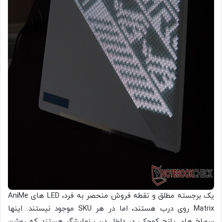
یک برجسته مطلق و نقطه فروش منحصر به فرد، LED های AniMe
Matrix روی درب هستند، اما در هر SKU موجود نیستند. اینها
سوراخ های پانچ کوچکی در داخل درب نمایشگر هستند که روشن