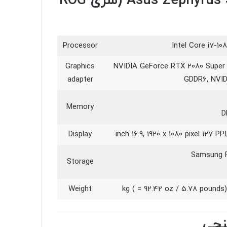
مشخصات لپ تاپ Asus Zephyrus S17 GX701LXS (سری ROG
Processor
Intel Core i7-1
Graphics
NVIDIA GeForce RTX 2080 Super
adapter
GDDR6, NVID
Memory
Display
Samsung 
Storage
Weight