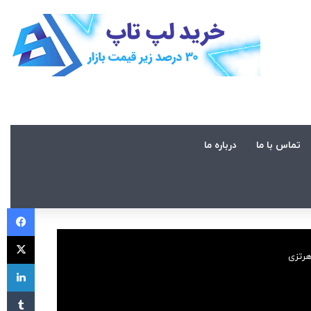
تماس با ما
درباره ما
فی
X
لی
‫تا