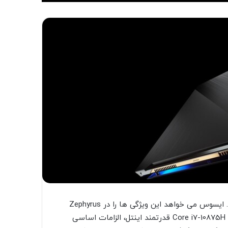
لپ‌تاپ های ایسوس 17 اینچی ، سخت افزار بازی و جمع و جور. ایسوس می خواهد این ویژگی ها را در Zephyrus
S17 ترکیب کند. با RTX 2080 Super انویدیا در طراحی Max-Q و Core i7-10875H قدرتمند اینتل، الزامات اساسی