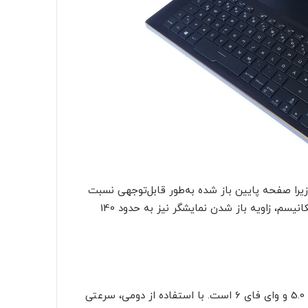
، زیرا صفحه پایین باز شده به‌طور قابل‌توجهی نسبت
به بقیه Zephyrus S17 استحکام کمتری دارد. با توجه به این مکانیسم، زاویه باز شدن نمایشگر نیز به حدود 140
Zephyrus S17 قادر به ایجاد اتصالات بی سیم از طریق بلوتوث 5.0 و وای فای 6 است. با استفاده از دومی، سرعتی