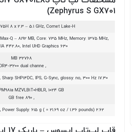
Zephyrus S GX701)
0875H 8 x 2.3 – 5.1 GHz, Comet Lake-H
 Max-Q – 8192 MB, Core: 735 MHz, Memory: 1375 MHz,
IA 442.80, Intel UHD Graphics 630
32768 MB
, DDR4-3200 dual channe
17.30 inch 16:9, 1920 x 1080 pixel 127 PPI, Sharp SHP14DC, IPS, G-Sync, glossy: no, 300 Hz
PM981a MZVLB1T0HBLR, 1024 GB
, 890 GB free
2.62 kg ( = 92.42 oz / 5.78 pounds), Power Supply: 615 g ( = 21.69 oz / 1.36 pounds)
قاب لپ‌تاپ ایسوس – باریک 17 اینچی