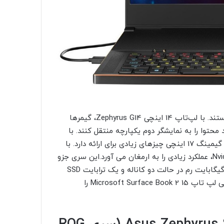
این روزها، نوت بوک های بازی ایسوس نشان دهنده نوآوری هستند. با لپ‌تاپ 14 اینچی Zephyrus G14، گیمرها
بازی کنند و با ROG Zephyrus Duo، می‌توانند محتوا را به نمایشگر دوم یکپارچه منتقل کنند. با
این حال، نه تنها از نظر ظاهری، بلکه از نظر داخلی نیز، لپ تاپ گیمینگ 17 اینچی چیزهای زیادی برای ارائه دارد. با
Intel Core i7-10875H و Nvidia GeForce RTX 2080 Super Max-Q، عملکرد زیادی را به ارمغان می آورد.این سری جزو
Lenovo IdeaPadلپ تاپ گیمینگ را بخوانید. علاوه بر این، 32 گیگابایت رم در حالت دو کاناله و یک ترابایت SSD
وجود دارد.البته برای کسب اطلاعات بیشتر میتوانید مقاله بررسی لپ تاپ Microsoft Surface Book 2 15 را