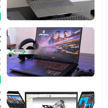
ز
م
ا
م
5