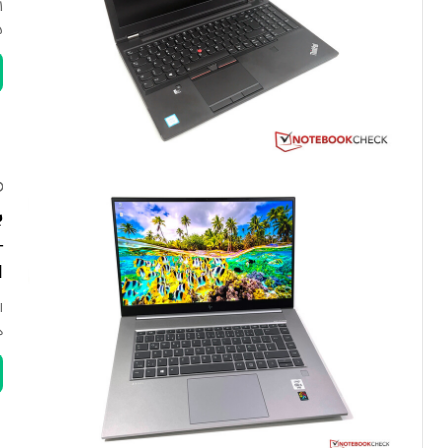
15 
–
ا
ه