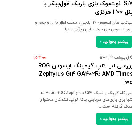
S17: نوت‌بوک بازی باریک غول‌پیکر با
ل 300 هرتزی
لپ‌تاپ های ایسوس 17 اینچی ، سخت افزار بازی و جمع و
ور. ایسوس می خواهد این ویژگی ها را…
بیشتر بخوانید »
اردیبهشت 29, 1403
1,594
بررسی لپ تاپ گیمینگ ایسوس ROG
Zephyrus G14 GA402R: AMD Time
Tw
نیروگاه کوچک و شیک. Asus ROG Zephyrus G14 نه
نها برای بازی‌های موبایلی بلکه تولیدکنندگان محتوا را
دف گرفته است.…
بیشتر بخوانید »