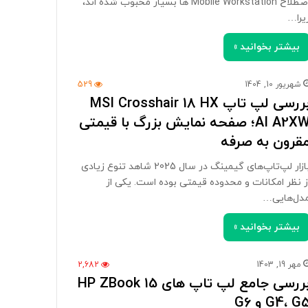
اصطلاح Mobile Workstation ها بسیار محبوب شده اند،
یرا…
بیشتر بخوانید »
شهریور 10, 1404
529
بررسی لپ تاپ MSI Crosshair 18 HX
AI A2XW؛ صفحه نمایش بزرگ با قیمتی
قرون به صرفه
بازار لپ‌تاپ‌های گیمینگ در سال 2025 شاهد تنوع زیادی
ز نظر امکانات و محدوده قیمتی بوده است. یکی از
دل‌هایی…
بیشتر بخوانید »
مهر 19, 1403
2,682
بررسی جامع لپ تاپ های HP ZBook 15
G4، G و G6