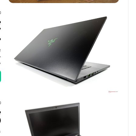
ص
…
)