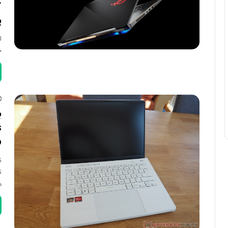
پن
ج
s
o
ت
ه