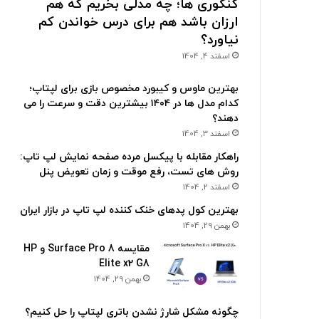
کنکوری ها؛ چه مدلی بخریم که هم
ارزان باشد هم برای درس خواندن کم
نیاورد؟
اسفند 4, 1404
بهترین ماوس و کیبورد مخصوص بازی برای لپتاپ؛
کدام مدل ها در ۱۴۰۴ بیشترین دقت و سرعت را می
دهند؟
اسفند 3, 1404
راهکار مقابله با پیکسل مرده صفحه نمایش لپ تاپ:
روش های تست، رفع موقت و زمان تعویض پنل
اسفند 2, 1404
بهترین کول پدهای خنک کننده لپ تاپ در بازار ایران
بهمن 29, 1404
مقایسه Surface Pro 8 و HP
Elite x2 G8
بهمن 29, 1404
چگونه مشکل شارژ نشدن باتری لپتاپ را حل کنیم؟