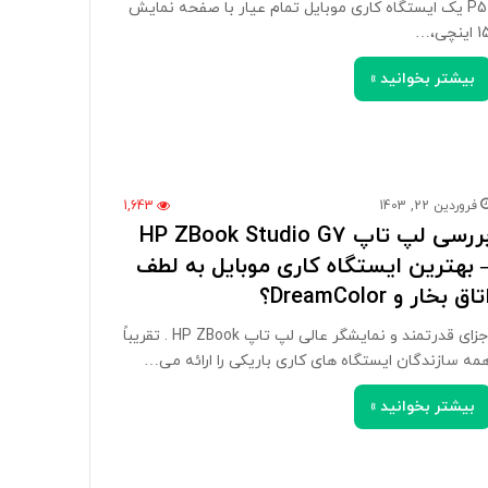
P51 یک ایستگاه کاری موبایل تمام عیار با صفحه نمایش
اینچی،…
بیشتر بخوانید »
فروردین 22, 1403
1,643
بررسی لپ تاپ HP ZBook Studio G7
 بهترین ایستگاه کاری موبایل به لطف
تاق بخار و DreamColor؟
اجزای قدرتمند و نمایشگر عالی لپ تاپ HP ZBook . تقریباً
مه سازندگان ایستگاه های کاری باریکی را ارائه می…
بیشتر بخوانید »