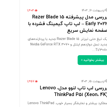
اردیبهشت 16, 1403
1,303
بررسی مدل پیشرفته Razer Blade 15
Early 2022 – لپ تاپ گیمینگ فشرده با
فحه نمایش سریع
یک تیغ حتی تیزتر. Razer Blade 15 جدید با پردازنده‌های
جدید نسل دوازدهم اینتل و Nvidia GeForce RTX 3070
Ti/3080
بیشتر بخوانید »
اردیبهشت 15, 1403
1,357
بررسی لپ تاپ لنوو مدل، Lenovo
ThinkPad P51 (Xeon، 4K
عملکرد بیشتر و نمایشگر بسیار خوب. Lenovo ThinkPad