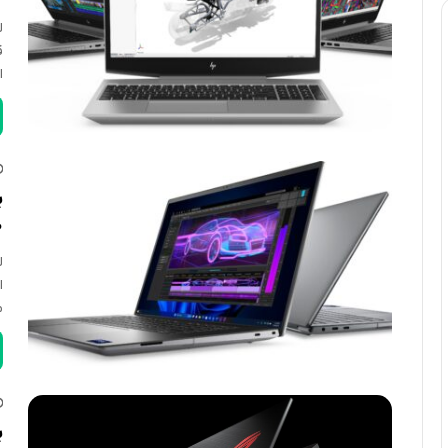
ق
ا
0
ا
م