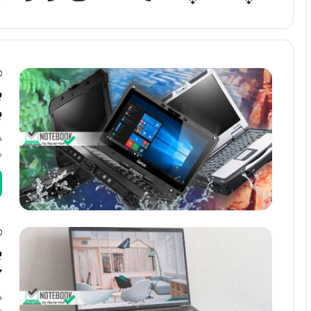
ب
ب
د
ش
6
د