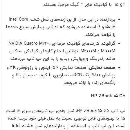
15 g4 با گرافیک های 4 گیگ موجود هستند.
پردازنده:
در این مدل، از پردازنده‌های نسل ششم Intel Core
i5، i7 و i9 استفاده می‌شود که توانایی پردازش سریع داده‌ها
را فراهم می‌کنند.
گرافیک:
کارت‌های گرافیک حرفه‌ای NVIDIA Quadro M620،
M1000M و M2000M، توانایی انجام کارهای گرافیکی سنگین
مانند رندرینگ و ویرایش ویدیو را به این لپ تاپ می‌دهند.
صفحه نمایش:
صفحه نمایش 15.6 اینچی با رزولوشن 4K و
پوشش 100% رنگ sRGB، تصاویری با کیفیت بسیار بالا و
رنگ‌های زنده را ارائه می‌دهد.
HP ZBook 15 G5
لپ تاپ HP ZBook 15 G5، نسل بعدی لپ تاپ‌های سری 15 است
که با بهبودهای قابل توجهی نسبت به مدل قبلی خود عرضه شده
است. این لپ تاپ با استفاده از پردازنده‌های نسل هشتم Intel