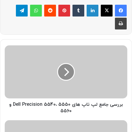
لینکدین
‫تامبلر
پینترست
‫رددیت
واتس آپ
تلگرام
چاپ
بررسی
جامع
لپ
تاپ
های
Dell
Precision
5540،
5550
و
بررسی جامع لپ تاپ های Dell Precision 5540، 5550 و
5560
5560
لپ
تاپ