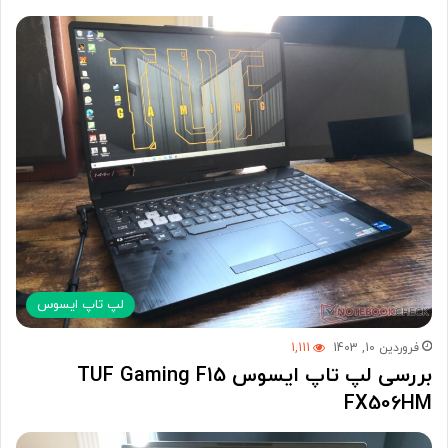
لپ تاپ ایسوس
فروردین 10, 1403
1,111
بررسی لپ تاپ ایسوس TUF Gaming F15
FX506HM