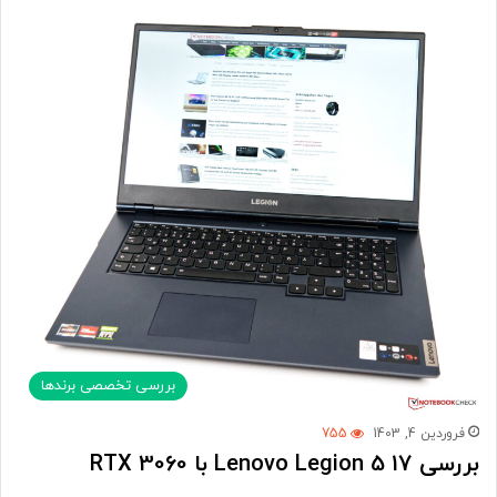
بررسی تخصصی برندها
فروردین 4, 1403
755
بررسی Lenovo Legion 5 17 با RTX 3060