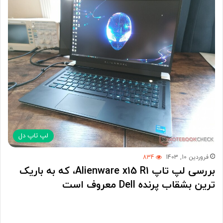
لپ تاپ دل
فروردین 10, 1403
834
بررسی لپ تاپ Alienware x15 R1، که به باریک
ترین بشقاب پرنده Dell معروف است