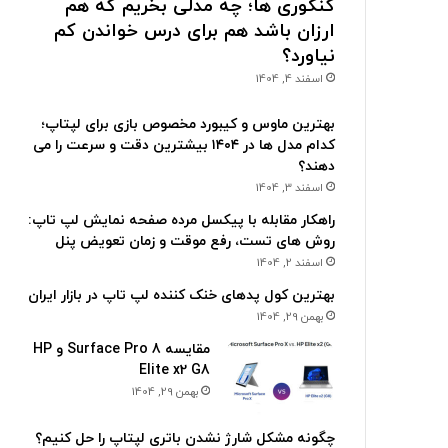
کنکوری ها؛ چه مدلی بخریم که هم
ارزان باشد هم برای درس خواندن کم
نیاورد؟
اسفند 4, 1404
بهترین ماوس و کیبورد مخصوص بازی برای لپتاپ؛
کدام مدل ها در ۱۴۰۴ بیشترین دقت و سرعت را می
دهند؟
اسفند 3, 1404
راهکار مقابله با پیکسل مرده صفحه نمایش لپ تاپ:
روش های تست، رفع موقت و زمان تعویض پنل
اسفند 2, 1404
بهترین کول پدهای خنک کننده لپ تاپ در بازار ایران
بهمن 29, 1404
مقایسه Surface Pro 8 و HP
Elite x2 G8
بهمن 29, 1404
چگونه مشکل شارژ نشدن باتری لپتاپ را حل کنیم؟