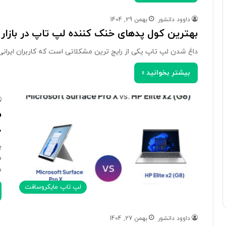
داوود دانشور
بهمن 29, 1404
بهترین کول پدهای خنک کننده لپ تاپ در بازار 
داغ شدن لپ تاپ یکی از رایج ترین مشکلاتی است که کاربران ایرانی
بیشتر بخوانید »
8
ب
م
م
لپ تاپ مایکروسافت
داوود دانشور
بهمن 27, 1404