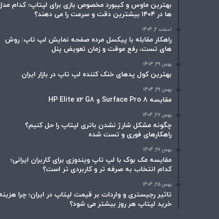
بهترین ماوس و کیبورد مخصوص بازی برای لپتاپ؛ کدام مدل
ها در ۱۴۰۴ بیشترین دقت و سرعت را می دهند؟
اسفند 2, 1404
راهکار مقابله با پیکسل مرده صفحه نمایش لپ تاپ: روش
های تست، رفع موقت و زمان تعویض پنل
بهمن 29, 1404
بهترین کول پدهای خنک کننده لپ تاپ در بازار ایران
بهمن 29, 1404
مقایسه Surface Pro 8 و HP Elite x2 G8
بهمن 27, 1404
چگونه مشکل شارژ نشدن باتری لپتاپ را حل کنیم؟
راهکارهای فوری و تست شده
بهمن 26, 1404
مقایسه مک بوک با لپ تاپ ویندوزی برای کاربران ایرانی؛
کدام انتخاب به صرفه تر و کاربردی تر است؟
بهمن 25, 1404
تاثیر رجیستری و واردات بر قیمت لپتاپ در ایران؛ چرا هزینه
خرید لپتاپ هر روز بیشتر می شود؟