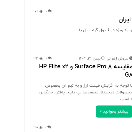
172
0
ایران
، به ویژه در فصول گرم سال یا…
سروش ارغوانی
بهمن 29, 1404
0
193
مقایسه Surface Pro 8 و HP Elite x2
G
ا توجه به افزایش قیمت ارز و به تبع آن بخصوص
حصولات دیجیتال مخصوصا لپ تاپ . یافتن جایگزین
ناسب…
بیشتر بخوانید »
190
0