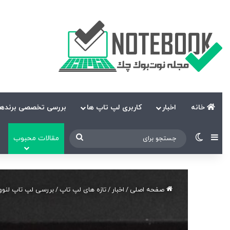
خانه
اخبار
کاربری لپ تاپ ها
بررسی تخصصی برندها
نوارکناری
تغییر پوسته
جستجو
مقالات محبوب
برای
صفحه اصلی
/
اخبار
/
تازه های لپ تاپ
/
بررسی لپ تاپ لنوو مدل، d P52 (i7, P1000, FHD