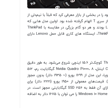
ل پیش، لنوو سری جدید لپ‌تاپ‌های ایستگاه کاری P خود را در بخشی از بازار معرفی کرد که قبلاً با نیم‌دلی از
سری ThinkPad W استفاده می‌کردند که طراحی آن به شدت از سری T الهام گرفته شده بود. اولین مدل هایی که
عرضه شدند Lenovo ThinkPad P50 و Lenovo ThinkPad P70 بودند و هر دو گام بزرگی در مقایسه با ThinkPad
W541 بودند. از این گذشته، برای اولین بار از زمان ThinkPad W701، ایستگاه های کاری قابل حمل Lenovo دارای
امسال، لنوو نسل سوم سری P را معرفی کرد که با ThinkPad P52 کوچک‌تر 15.6 اینچی شروع می‌شود. به طور دقیق
تر، این بدان معناست که واحد بررسی ما به Core i7-8750H اینتل، Nvidia Quadro P1000، 8 گیگابایت رم، 512
گیگابایت SSD و صفحه نمایش FHD مجهز شده است. در اروپا، این مدل از 1699 یورو (~ 1935 دلار) بدون مجوز
ویندوز شروع می شود (قیمت پردیس لنوو برای دانشجویان). قیمت‌های معمولی از 1950 یورو (2221 دلار) برای
دستگاهی شروع می‌شود که دارای مجوز ویندوز است اما در ازای آن فقط به SSD 256 گیگابایتی مجهز است. در
ایالات متحده، دستگاهی شبیه به واحد بررسی ما اما با مجوز Windows 10 Home را می توان با 1675 دلار به اضافه