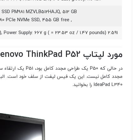
 SSD PM981 MZVLB512HAJQ, 512 GB
, M.2 2280 PCIe NVMe SSD, 455 GB free
2.591 kg ( = 91.39 oz / 5.71 pounds), Power Supply: 667 g ( = 23.53 oz / 1.47 pounds)
مورد لپتاپ Lenovo ThinkPad P52
IdeaPad L340 را بخوانید.