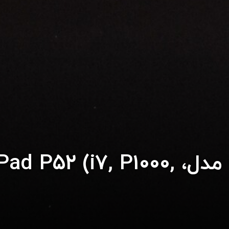
بررسی لپ تاپ لنوو مدل، 7, P1000