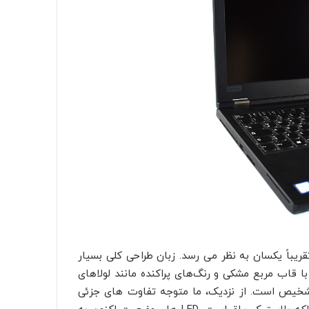
گاه اول تقریباً یکسان به نظر می رسد. زبان طراحی کلی بسیار
تی است و P52 به راحتی به عنوان یک لپ‌تاپ ThinkPad با قاب مربع مشکی و رنگ‌های پراکنده مانند لولاهای
‌ای و TrackPoint قرمز رنگ قابل تشخیص است. از نزدیک، ما متوجه تفاوت های جزئی