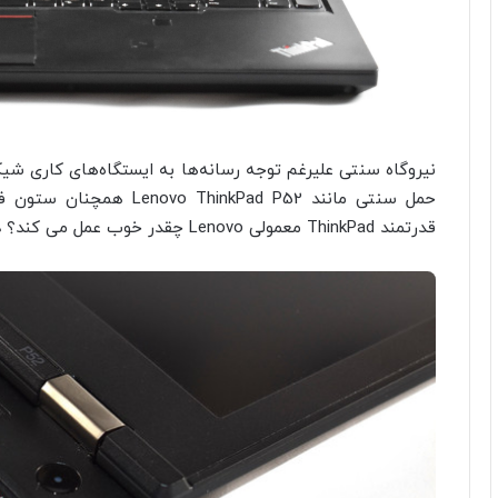
حمل سنتی مانند inkPad P52
قدرتمند ThinkPad معمولی Lenovo چقدر خوب عمل می کند؟ در بررسی گسترده ما بیابید!