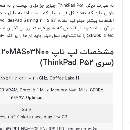
به عبارت دیگر: ThinkPad P52 چیزی جز دز
خوبی دارد که تعداد کل آن بسیار کم است اما به دلیل سط
ZBook 15 G5) را نداشته‌ایم، نسل قبلی باید آن‌ها را پر کند: Dell Precision 7510 و HP ZBook 15 G4.
مشخصات لپ تاپ N00
(سری ThinkPad P52)
7-8750H 6 x 2.2 – 4.1 GHz, Coffee Lake-H
GB VRAM, Core: 1519 MHz, Memory: 1502 MHz, GDDR5,
397.97, Optimus
8 GB
, DDR4-2666, 1 of 4 slots used, max. 128 GB
15.60 inch 16:9, 1920 x 1080 pixel 141 PPI, N156HCE-EN1, IPS LED, glossy: no