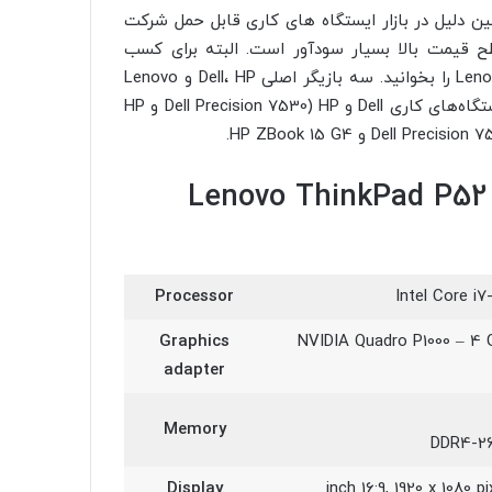
دی نیست و به همین دلیل در بازار ایستگاه های کاری قابل حمل شرکت
ح قیمت بالا بسیار سودآور است. البته برای کسب
اطلاعات بیشتر میتوانید مقاله Lenovo IdeaPad Gaming 3i 15 G6 را بخوانید. سه بازیگر اصلی Dell، HP و Lenovo
بر آن تسلط دارند. از آنجایی که هنوز فرصت بررسی آخرین ایستگاه‌های کاری Dell و HP (Dell Precision 7530 و HP
Lenovo ThinkPad P52 20MAS03
Processor
Intel Core i
Graphics
NVIDIA Quadro P1000 – 4 
adapter
Memory
Display