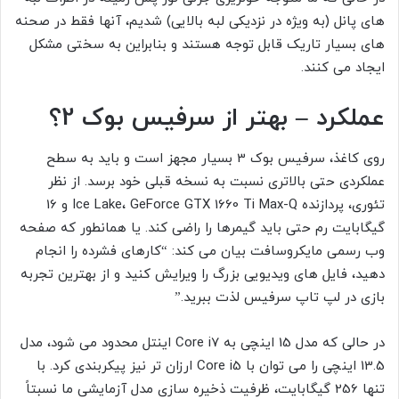
های پانل (به ویژه در نزدیکی لبه بالایی) شدیم، آنها فقط در صحنه
های بسیار تاریک قابل توجه هستند و بنابراین به سختی مشکل
ایجاد می کنند.
عملکرد – بهتر از سرفیس بوک 2؟
روی کاغذ، سرفیس بوک 3 بسیار مجهز است و باید به سطح
عملکردی حتی بالاتری نسبت به نسخه قبلی خود برسد. از نظر
تئوری، پردازنده Ice Lake، GeForce GTX 1660 Ti Max-Q و 16
گیگابایت رم حتی باید گیمرها را راضی کند. یا همانطور که صفحه
وب رسمی مایکروسافت بیان می کند: “کارهای فشرده را انجام
دهید، فایل های ویدیویی بزرگ را ویرایش کنید و از بهترین تجربه
بازی در لپ تاپ سرفیس لذت ببرید.”
در حالی که مدل 15 اینچی به Core i7 اینتل محدود می شود، مدل
13.5 اینچی را می توان با Core i5 ارزان تر نیز پیکربندی کرد. با
تنها 256 گیگابایت، ظرفیت ذخیره سازی مدل آزمایشی ما نسبتاً