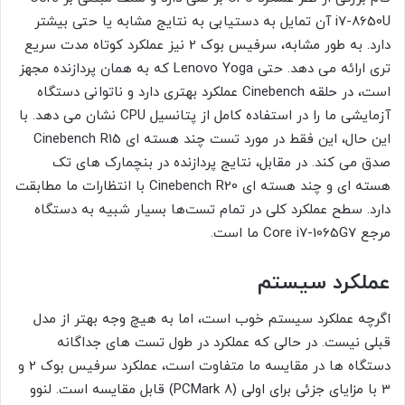
i7-8650U آن تمایل به دستیابی به نتایج مشابه یا حتی بیشتر
دارد. به طور مشابه، سرفیس بوک 2 نیز عملکرد کوتاه مدت سریع
تری ارائه می دهد. حتی Lenovo Yoga که به همان پردازنده مجهز
است، در حلقه Cinebench عملکرد بهتری دارد و ناتوانی دستگاه
آزمایشی ما را در استفاده کامل از پتانسیل CPU نشان می دهد. با
این حال، این فقط در مورد تست چند هسته ای Cinebench R15
صدق می کند. در مقابل، نتایج پردازنده در بنچمارک های تک
هسته ای و چند هسته ای Cinebench R20 با انتظارات ما مطابقت
دارد. سطح عملکرد کلی در تمام تست‌ها بسیار شبیه به دستگاه
مرجع Core i7-1065G7 ما است.
عملکرد سیستم
اگرچه عملکرد سیستم خوب است، اما به هیچ وجه بهتر از مدل
قبلی نیست. در حالی که عملکرد در طول تست های جداگانه
دستگاه ها در مقایسه ما متفاوت است، عملکرد سرفیس بوک 2 و
3 با مزایای جزئی برای اولی (PCMark 8) قابل مقایسه است. لنوو