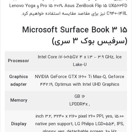
Pro 15 2019، Asus ZenBook Flip 15 UX563FD و Lenovo Yoga
C940-14IIL نیز برای مقاصد مقایسه استفاده خواهیم کرد.
Microsoft Surface Book 3 15
(سرفیس بوک 3 سری)
Intel Core i7-1065G7 4 x 1.3 – 3.9 GHz, Ice
Processor
Lake-U
Graphics
NVIDIA GeForce GTX 1660 Ti Max-Q, Geforce
adapter
442.19, Optimus with Intel UHD Graphics
16 GB
Memory
, LPDDR4x
15.00 inch 3:2, 3240 x 2160 pixel 260 PPI, yes,
Display
native pen support, LG Philips LGD0554, IPS,
glossy: yes, detachable screen, 60 Hz