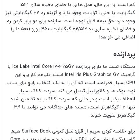
کم است. با این حال، مدل هایی با فضای ذخیره سازی 512
گیگابایت یا حتی 1 ترابایت وجود دارد و گزینه رم 32 گیگابایتی نیز
وجود دارد. حق بیمه قابل توجه است. سازنده برای دو برابر کردن رم
و فضای ذخیره سازی به 32/512 گیگابایت، 450 یورو (500 دلار)
اضافی می خواهد!
پردازنده
دستگاه تست ما دارای پردازنده Ice Lake Intel Core i7-1065G7 با
گرافیک Intel Iris Plus Graphics G7 است. علیرغم کارایی، این
CPU بسیار قدرتمند است که آن را به یک انتخاب رایج برای ساب
نوت بوک ها و کانورتیبل تبدیل می کند. سرعت کلاک بسیار
انعطاف پذیر است و در حالی که سرعت کلاک پایه تضمین شده
تنها 1.3 گیگاهرتز است، هسته های جداگانه می توانند تا 3.9
گیگاهرتز تقویت شوند.
برای خلاصه کردن سریع از قبل: نسل کنونی Surface Book هیچ
گام بزرگی از نظر عملکرد CPU بر نمی دارد و سلف مبتنی بر Core