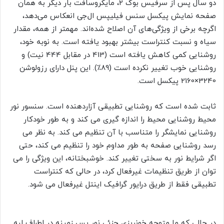
دو سال پس از سرفیس بوک 2، مایکروسافت بار دیگر به همان
صفحه نمایش پیکسل سنس فیلیپس ال‌جی انعکاس می‌دهد،
اگرچه برخی از ویژگی‌های آن اصلاح شده‌اند. مهمتر از همه، مقدار
سیاه و نسبت کنتراست بیشتر بهبود یافته است. به نوبه خود،
روشنایی کمی کاهش یافته است (413 در مقابل 444 نیت) و
روشنایی خوب تغییر نکرده است (89٪). این پنل دارای رزولوشن
3240×2160 پیکسل است.
ثابت شده است که روشنایی تطبیقی آزاردهنده است. سنسور نور
محیط روشنایی محیط را اندازه گیری می کند و به طور خودکار
روشنایی نمایشگر را متناسب با آن تنظیم می کند. به نظر می
رسد روشنایی صفحه به طور مداوم خود را تنظیم می کند، حتی
اگر شرایط نور به سختی تغییر کند. خوشبختانه، این ویژگی را می
توان از طریق تنظیمات غیرفعال کرد، در حالی که کنتراست
تطبیقی فقط از طریق درایور گرافیک اینتل غیرفعال می شود.
در حالی که ما متوجه خونریزی جزئی نور پس زمینه در اطراف لبه