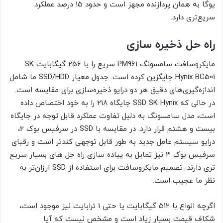
یوگا به همان پردازنده مجهز است و حدود 15 درصد عملکرد
سریع‌تری دارد.
راه حل ذخیره سازی
مایکروسافت سامسونگ PM961 سریع را با 256 گیگابایت SK
Hynix BC501 جایگزین کرده است. جدول معیار SSD/HDD ما شامل
اندازه‌گیری‌های دقیق هر دو درایو ذخیره‌سازی برای مقایسه است.
در حالی که SSD SK Hynix جایگاه 218 را به خود اختصاص داده
است، مدل سامسونگ به دلیل تفاوت عملکرد قابل توجه در جایگاه
بیست و هشتم قرار دارد. در مقایسه با SSD در سرفیس بوک 2،
درایو سیستم عامل جدید به طور قابل توجهی کندتر است و رقبای
سرفیس بوک 3 نیز تمایل به پیاده سازی راه حل های بسیار سریع
تری دارند. تصمیم مایکروسافت برای استفاده از SSD ارزان‌تر به
نظر ما عجیب است.
اگرچه انواع با 512 گیگابایت یا حتی 1 ترابایت نیز موجود است،
شکاف قیمت بسیار زیاد است و مشخص نیست که آیا