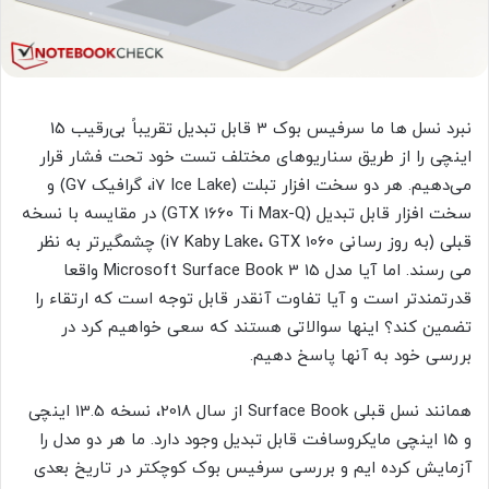
نبرد نسل ها ما سرفیس بوک 3 قابل تبدیل تقریباً بی‌رقیب 15
اینچی را از طریق سناریوهای مختلف تست خود تحت فشار قرار
می‌دهیم. هر دو سخت افزار تبلت (i7 Ice Lake، گرافیک G7) و
سخت افزار قابل تبدیل (GTX 1660 Ti Max-Q) در مقایسه با نسخه
قبلی (به روز رسانی i7 Kaby Lake، GTX 1060) چشمگیرتر به نظر
می رسند. اما آیا مدل Microsoft Surface Book 3 15 واقعا
قدرتمندتر است و آیا تفاوت آنقدر قابل توجه است که ارتقاء را
تضمین کند؟ اینها سوالاتی هستند که سعی خواهیم کرد در
بررسی خود به آنها پاسخ دهیم.
همانند نسل قبلی Surface Book از سال 2018، نسخه 13.5 اینچی
و 15 اینچی مایکروسافت قابل تبدیل وجود دارد. ما هر دو مدل را
آزمایش کرده ایم و بررسی سرفیس بوک کوچکتر در تاریخ بعدی