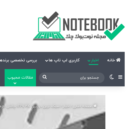
خانه
اخبار
کاربری لپ تاپ ها
بررسی تخصصی برندها
نوارکناری
تغییر پوسته
جستجو
مقالات محبوب
برای
صفحه اصلی
/
اخبار
/
سبک ترین دوربین FPV 4K؛ چالش تازه برای DJI و GoPro در بازار فیلمبرداری هوایی