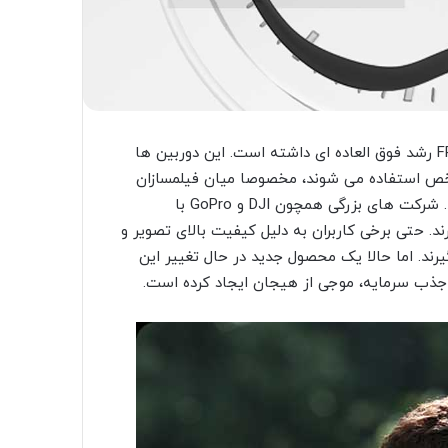
در چند سال گذشته، بازار دوربین های FPV (First Person View) رشد فوق العاده ای داشته است. این دوربین ها
ل شخص استفاده می شوند، مخصوصا میان فیلمسازان
مستقل و علاقه مندان به پرواز، محبوبیت بسیاری پیدا کرده اند. شرکت های بزرگی همچون DJI و GoPro با
رند. حتی برخی کاربران به دلیل کیفیت بالای تصویر و
گیرند. اما حالا یک محصول جدید در حال تغییر این