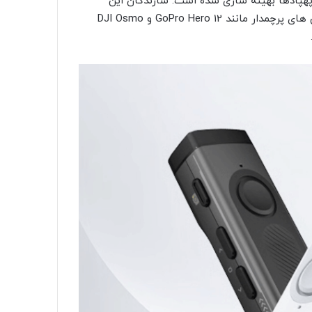
هپادها بهینه سازی شده است. سازندگان این
محصول تاکید دارند که کیفیت فیلمبرداری آن، در سطح دوربین های پرچمدار مانند GoPro Hero 12 و DJI Osmo