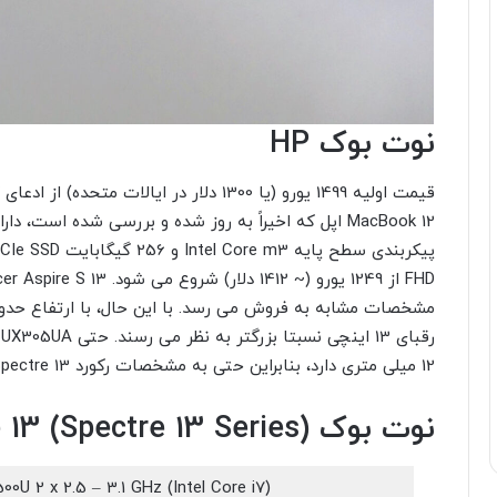
نوت بوک HP
قیمت اولیه 1499 یورو (یا 1300 دلار در ایال
12 میلی متری دارد، بنابراین حتی به مشخصات رکورد Spectre 13 نزدیک نیست.
نوت بوک HP Spectre 13 (Spectre 13 Series)
(Intel Core i7-6500U 2 x 2.5 – 3.1 GHz (Intel Core i7