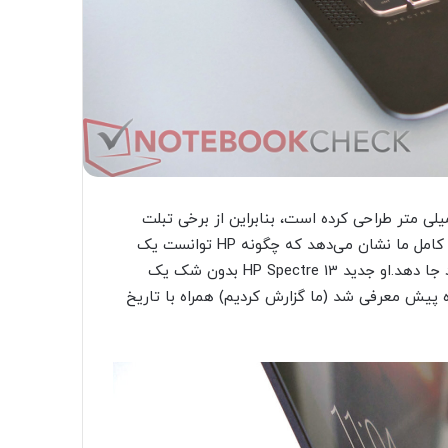
 Spectre. HP یک نوت بوک معمولی با “ضخامت” فقط 10 میلی متر طراحی کرده است، بنابراین از برخی تبلت
های نسل اول (آیپد اصلی: 13 میلی متر) باریک تر است. بررسی کامل ما نشان می‌دهد که چگونه HP توانست یک
رایانه شخصی ویندوز 10 را در یکی از باریک‌ترین طرح‌های موجود جا دهد.او جدید HP Spectre 13 بدون شک یک
 پیش معرفی شد (ما گزارش کردیم) همراه با تاریخ