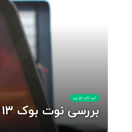
لپ تاپ اچ پی
بررسی نوت بوک HP Spectre 13