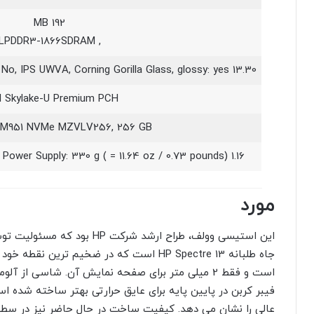
192 MB
, LPDDR3-1866SDRAM
13.30 inch 16:9, 1920 x 1080 pixel 166 PPI, No, IPS UWVA, Corning Gorilla Glass, glossy: yes
el Skylake-U Premium PCH
M951 NVMe MZVLV256, 256 GB
1.16 kg ( = 40.92 oz / 2.56 pounds), Power Supply: 330 g ( = 11.64 oz / 0.73 pounds)
مورد
فیبر کربن در پایین پایه برای عایق حرارتی بهتر ساخته شده اس
عالی را نشان می دهد. کیفیت ساخت در حال حاضر نیز در سطح بس