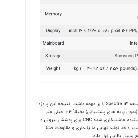
Memory
Display
Mainboard
Int
Storage
Samsung P
Weight
این استیسی وولف، طراح ارشد شرکت HP بود که مسئولیت توسعه Spectre 13 را بر عهده داشت. نتیجه این پروژه
جاه طلبانه HP Spectre 13 است که در ضخیم ترین نقطه خود (بدون پایه های پشتیبانی) دقیقاً 10.4 میلی متر
است و فقط 2 میلی متر برای صفحه نمایش آن. شاسی از آلومینیوم ماشینکاری شده CNC برای پوشش بیرونی و
ت. واحد تولید نهایی ما پایداری و مقاومت فشار
یار بالایی قرار دارد.