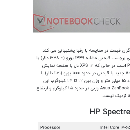
ات متحده) از ادعای گران قیمت در مقایسه با رقبا پشتیبانی می کند.
MacBook 12 اپل که اخیراً به روز شده و بررسی شده است، دارای برچسب قیمتی مشابه 1449 یورو (~ 1638 دلار) با
پیکربندی سطح پایه Intel Core m3 و 256 گیگابایت PCIe SSD است در حالی که XPS 13 دل با صفحه نمایش
FHD از 1249 یورو (~ 1412 دلار) شروع می شود. Acer Aspire S 13 جدید با قیمتی در حدود 1000 یورو (1131 دلار) با
مشخصات مشابه به فروش می رسد. با این حال، با ارتفاع حدود 15 میلی متر و وزن بین 1.2 تا 1.4 کیلوگرم، این
رقبای 13 اینچی نسبتا بزرگتر به نظر می رسند. حتی Asus ZenBook UX305UA وزنی در حدود 1.5 کیلوگرم و ارتفاع
Processor