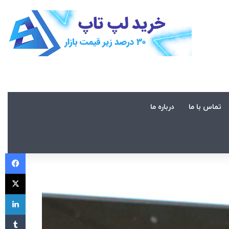
تماس با ما
درباره ما
فی
X
لی
‫تا