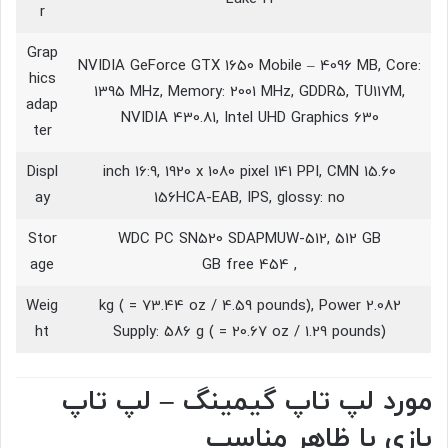
r
Grap
NVIDIA GeForce GTX 1650 Mobile – 4096 MB, Core:
hics
1395 MHz, Memory: 2001 MHz, GDDR5, TU117M,
adap
NVIDIA 430.81, Intel UHD Graphics 630
ter
Displ
15.60 inch 16:9, 1920 x 1080 pixel 141 PPI, CMN
ay
156HCA-EAB, IPS, glossy: no
Stor
WDC PC SN520 SDAPMUW-512, 512 GB
age
, 454 GB free
Weig
2.082 kg ( = 73.44 oz / 4.59 pounds), Power
ht
Supply: 586 g ( = 20.67 oz / 1.29 pounds)
مورد لپ تاپ گیمینگ – لپ تاپ
بازی با ظاهر مناسب