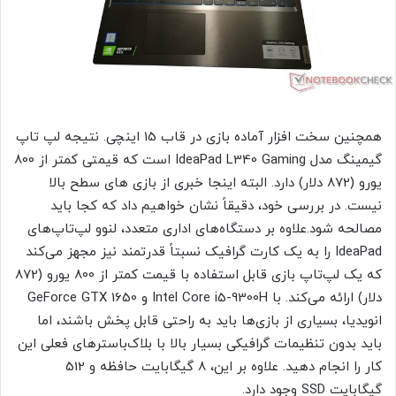
همچنین سخت افزار آماده بازی در قاب 15 اینچی. نتیجه لپ تاپ
گیمینگ مدل IdeaPad L340 Gaming است که قیمتی کمتر از 800
یورو (872 دلار) دارد. البته اینجا خبری از بازی های سطح بالا
نیست. در بررسی خود، دقیقاً نشان خواهیم داد که کجا باید
مصالحه شود.علاوه بر دستگاه‌های اداری متعدد، لنوو لپ‌تاپ‌های
IdeaPad را به یک کارت گرافیک نسبتاً قدرتمند نیز مجهز می‌کند
که یک لپ‌تاپ بازی قابل استفاده با قیمت کمتر از 800 یورو (872
دلار) ارائه می‌کند. با Intel Core i5-9300H و GeForce GTX 1650
انویدیا، بسیاری از بازی‌ها باید به راحتی قابل پخش باشند، اما
باید بدون تنظیمات گرافیکی بسیار بالا با بلاک‌باسترهای فعلی این
کار را انجام دهید. علاوه بر این، 8 گیگابایت حافظه و 512
گیگابایت SSD وجود دارد.