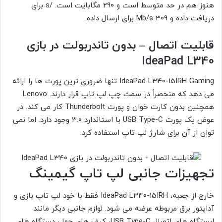
هنوز هم در حد متوسط است و 290 مگابایت است. /s برای
دریافت داده و 309 Mb/s برای ارسال داده.
قابلیت اتصال – بدون تاندربولت در بازی
IdeaPad L340
IdeaPad L340-15IRH Gaming تنها ضروری ترین پورت ها را ارائه
می دهد که منحصراً در سمت چپ لپ تاپ قرار دارند. Lenovo
همچنین بدون کارت خوان و پورت Thunderbolt کار می کند. در
عوض یک پورت USB Type-C با استاندارد 3.0 وجود دارد. اما نمی
توان از آن برای شارژ لپ تاپ استفاده کرد.
تجهیزات جانبی لپ تاپ گیمینگ
خارج از جعبه، IdeaPad L340-15IRH فقط با خود لپ تاپ بازی و
آداپتور برق مربوطه عرضه می شود. لوازم جانبی دیگر مانند
ایستگاه های اتصال USB Type-C، کیف های حمل، دستگاه های