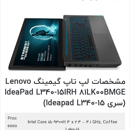
مشخصات لپ تاپ گیمینگ Lenovo
IdeaPad L340-15IRH 81LK00BMGE
(سری Ideapad L340-15)
Proc
Intel Core i5-9300H 4 x 2.4 – 4.1 GHz, Coffee
esso
Lake-H