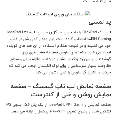
قابل تنظیم است.
پد لمسی
لنوو یک ClickPad را به عنوان جایگزین ماوس با IdeaPad L340-
15IRH Gaming انتخاب کرده است. این مقدار کمی شل در قاب
خود می نشیند و در نتیجه هنگام استفاده از آن صداهای کوبنده
ایجاد می شود. دکمه‌های ماوس فقط به فشار قوی روی
گوشه‌های پایین پد واکنش نشان می‌دهند. علاوه بر این، سطح
مقاومت بسیار سرسختی را برای نوک انگشتان ایجاد می کند که
حرکت با اشاره گر ماوس را کمی دشوار می کند.
صفحه نمایش لپ تاپ گیمینگ – صفحه
نمایش روشن و غنی از کنتراست
صفحه نمایش IdeaPad L340 Gaming از یک پنل 15.6 اینچی IPS
تشکیل شده و وضوح تصویر 1920×1080 پیکسل را ارائه می دهد.