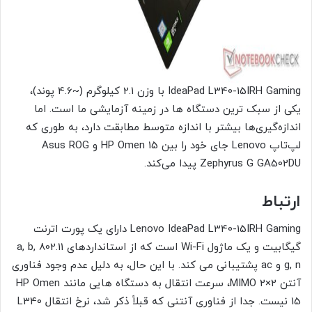
IdeaPad L340-15IRH Gaming با وزن 2.1 کیلوگرم (~4.6 پوند)،
یکی از سبک ترین دستگاه ها در زمینه آزمایشی ما است. اما
اندازه‌گیری‌ها بیشتر با اندازه متوسط مطابقت دارد، به طوری که
لپ‌تاپ Lenovo جای خود را بین HP Omen 15 و Asus ROG
Zephyrus G GA502DU پیدا می‌کند.
ارتباط
Lenovo IdeaPad L340-15IRH Gaming دارای یک پورت اترنت
گیگابیت و یک ماژول Wi-Fi است که از استانداردهای 802.11 a, b,
g, n و ac پشتیبانی می کند. با این حال، به دلیل عدم وجود فناوری
آنتن MIMO 2×2، سرعت انتقال به دستگاه هایی مانند HP Omen
15 نیست. جدا از فناوری آنتنی که قبلاً ذکر شد، نرخ انتقال L340