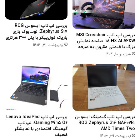
بررسی لپ‌تاپ ایسوس ROG
Zephyrus S17: نوت‌بوک بازی
بررسی لپ تاپ MSI Crosshair
باریک غول‌پیکر با پنل 300 هرتزی
18 HX AI A2XW؛ صفحه نمایش
اردیبهشت 31, 1403
بزرگ با قیمتی مقرون به صرفه
شهریور 10, 1404
بررسی لپ تاپ گیمینگ ایسوس
بررسی لپ‌تاپ Lenovo IdeaPad
ROG Zephyrus G14 GA402R:
Gaming 3i 15 G6: لپ‌تاپ
AMD Times Two
گیمینگ اقتصادی با نمایشگر
ضعیف
اردیبهشت 29, 1403