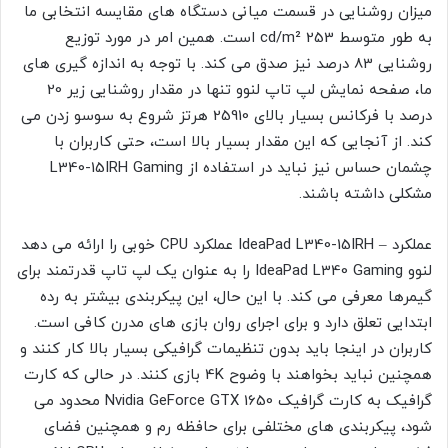
میزان روشنایی در قسمت میانی دستگاه های مقایسه انتخابی ما
به طور متوسط 253 cd/m² است. همین امر در مورد توزیع
روشنایی 83 درصد نیز صدق می کند. با توجه به اندازه گیری های
ما، صفحه نمایش لپ تاپ لنوو تنها در مقدار روشنایی زیر 20
درصد با فرکانس بسیار بالای 25910 هرتز شروع به سوسو زدن می
کند. از آنجایی که این مقدار بسیار بالا است، حتی کاربران با
چشمان حساس نیز نباید در استفاده از L340-15IRH Gaming
مشکلی داشته باشند.
عملکرد – IdeaPad L340-15IRH عملکرد CPU خوبی را ارائه می دهد
لنوو IdeaPad L340 Gaming را به عنوان یک لپ تاپ قدرتمند برای
گیمرها معرفی می کند. با این حال، این پیکربندی بیشتر به رده
ابتدایی تعلق دارد و برای اجرای روان بازی های مدرن کافی است.
کاربران در اینجا باید بدون تنظیمات گرافیکی بسیار بالا کار کنند و
همچنین نباید بخواهند با وضوح 4K بازی کنند. در حالی که کارت
گرافیک به کارت گرافیک Nvidia GeForce GTX 1650 محدود می
شود، پیکربندی های مختلفی برای حافظه رم و همچنین فضای