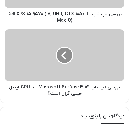
(i7,
UHD,
GTX
بررسی لپ تاپ Dell XPS 15 9570 (i7, UHD, GTX 1050 Ti
1050
Max-Q)
Ti
Max-
بررسی
Q)
لپ
تاپ
Microsoft
Surface
4
13
-
با
CPU
بررسی لپ تاپ Microsoft Surface 4 13 - با CPU اینتل
اینتل
خیلی گران است؟
خیلی
گران
است؟
دیدگاهتان را بنویسید