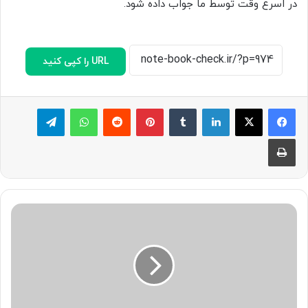
در اسرع وقت توسط ما جواب داده شود.
URL را کپی کنید
لینکدین
‫تامبلر
پینترست
‫رددیت
واتس آپ
تلگرام
چاپ
بررسی
لپ
تاپ
Dell
XPS
15
9570